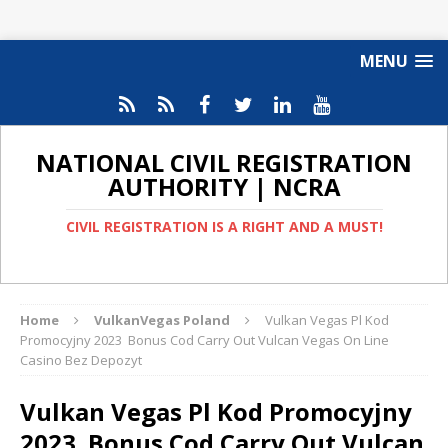
MENU
NATIONAL CIVIL REGISTRATION
AUTHORITY | NCRA
CIVIL REGISTRATION IS A RIGHT AND A MUST!
Home
VulkanVegas Poland
Vulkan Vegas Pl Kod
Promocyjny 2023 ️ Bonus Cod Carry Out Vulcan Vegas On Line
Casino Bez Depozyt
Vulkan Vegas Pl Kod Promocyjny
2023 ️ Bonus Cod Carry Out Vulcan