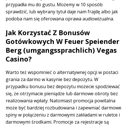
przypadła mu do gustu. Możemy w 10 sposób
sprawdzić, lub wybrany tytuł daje nam frajdę albo jak
podoba nam się oferowana oprawa audiowizualna.
Jak Korzystać Z Bonusów
Gotówkowych W Feuer Speiender
Berg (umgangssprachlich) Vegas
Casino?
Warto też wspomnieć o alternatywnej opcji w postaci
grania za darmo w kasynie bez depozytu. W
przypadku bonusu bez depozytu możecie spodziewać
się, że otrzymacie pieniądze lub darmowe obroty bez
realizowania wpłaty. Natomiast promocja powitalna
może być bardziej rozbudowana i zapewniać darmowe
spiny w połączeniu z darmowymi zakładami w ruletce i
darmowymi środkami. Promocje za rejestracje są