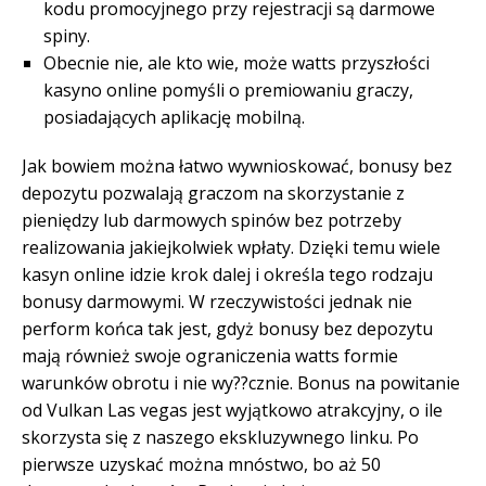
kodu promocyjnego przy rejestracji są darmowe
spiny.
Obecnie nie, ale kto wie, może watts przyszłości
kasyno online pomyśli o premiowaniu graczy,
posiadających aplikację mobilną.
Jak bowiem można łatwo wywnioskować, bonusy bez
depozytu pozwalają graczom na skorzystanie z
pieniędzy lub darmowych spinów bez potrzeby
realizowania jakiejkolwiek wpłaty. Dzięki temu wiele
kasyn online idzie krok dalej i określa tego rodzaju
bonusy darmowymi. W rzeczywistości jednak nie
perform końca tak jest, gdyż bonusy bez depozytu
mają również swoje ograniczenia watts formie
warunków obrotu i nie wy??cznie. Bonus na powitanie
od Vulkan Las vegas jest wyjątkowo atrakcyjny, o ile
skorzysta się z naszego ekskluzywnego linku. Po
pierwsze uzyskać można mnóstwo, bo aż 50