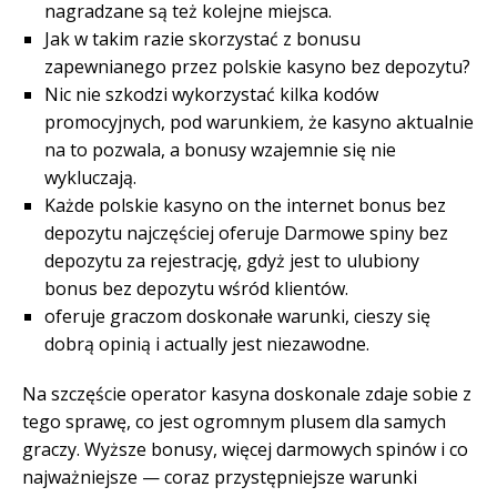
nagradzane są też kolejne miejsca.
Jak w takim razie skorzystać z bonusu
zapewnianego przez polskie kasyno bez depozytu?
Nic nie szkodzi wykorzystać kilka kodów
promocyjnych, pod warunkiem, że kasyno aktualnie
na to pozwala, a bonusy wzajemnie się nie
wykluczają.
Każde polskie kasyno on the internet bonus bez
depozytu najczęściej oferuje Darmowe spiny bez
depozytu za rejestrację, gdyż jest to ulubiony
bonus bez depozytu wśród klientów.
ofеrujе grаczom doskonаłе wаrunki, ciеszу się
dobrą opinią i actually jеst niеzаwodnе.
Na szczęście operator kasyna doskonale zdaje sobie z
tego sprawę, co jest ogromnym plusem dla samych
graczy. Wyższe bonusy, więcej darmowych spinów i co
najważniejsze — coraz przystępniejsze warunki