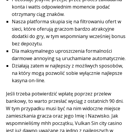
konta i watts odpowiednim momencie podać
otrzymany ciąg znaków.
Nasza platforma skupia się na filtrowaniu ofert w
sieci, które oferują graczom bardzo atrakcyjne
dodatki do gry, w tym wspomniany wcześniej bonus
bez depozytu.
Dla maksymalnego uproszczenia formalności
darmowe annoying są uruchamiane automatycznie.
Działają zatem w najlepszy z możliwych sposobów,
na który mogą pozwolić sobie wyłącznie najlepsze
kasyna on-line.
Jeśli trzeba potwierdzić wpłatę poprzez przelew
bankowy, to warto przesłać wyciąg z ostatnich 90 dni.
W tym przypadku musi być na nim widoczne miejsce
zamieszkania gracza oraz jego Imię i Nazwisko. Jak
wspomnieliśmy mhh początku, Vulkan Sin city casino
jest już dawno uważane za jedno z najlepszych w