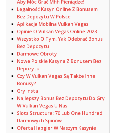
Aby Móc Grać Mhh Pieniądze!
Legalność Kasyn Online Z Bonusem
Bez Depozytu W Polsce
Aplikacja Mobilna Vulkan Vegas
Opinie O Vulkan Vegas Online 2023
Wszystko O Tym, Yak Odebrać Bonus
Bez Depozytu
Darmowe Obroty
Nowe Polskie Kasyna Z Bonusem Bez
Depozytu
Czy W Vulkan Vegas Są Także Inne
Bonusy?
Gry Insta
Najlepszy Bonus Bez Depozytu Do Gry
W Vulkan Vegas U Nas!
Slots Structure: 70 Lub One Hundred
Darmowych Spinów
Oferta Habgier W Naszym Kasynie