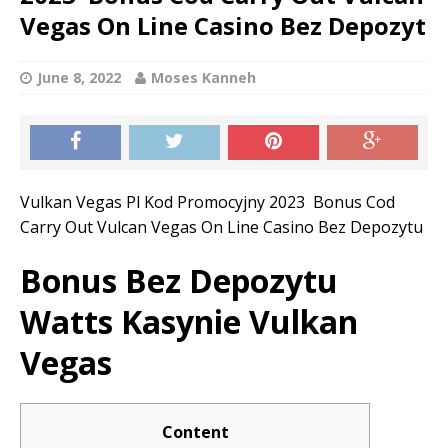
Vegas On Line Casino Bez Depozyt
June 8, 2022
Moses Kanneh
Vulkan Vegas Pl Kod Promocyjny 2023 ️ Bonus Cod
Carry Out Vulcan Vegas On Line Casino Bez Depozytu
Bonus Bez Depozytu
Watts Kasynie Vulkan
Vegas
Content