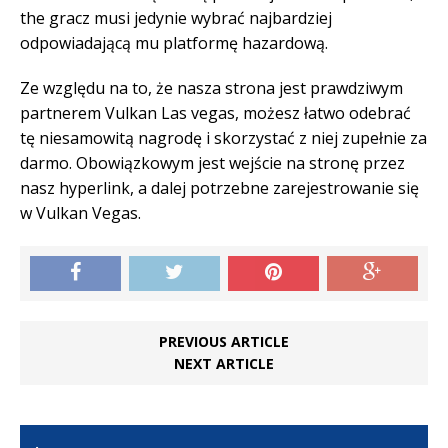
the gracz musi jedynie wybrać najbardziej
odpowiadającą mu platformę hazardową.
Ze względu na to, że nasza strona jest prawdziwym
partnerem Vulkan Las vegas, możesz łatwo odebrać
tę niesamowitą nagrodę i skorzystać z niej zupełnie za
darmo. Obowiązkowym jest wejście na stronę przez
nasz hyperlink, a dalej potrzebne zarejestrowanie się
w Vulkan Vegas.
PREVIOUS ARTICLE
NEXT ARTICLE
.