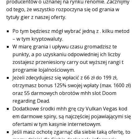
producentów o uznanej na rynku renomie. Zacznijmy
od tego, że wszystko rozpoczyna się od grania w
tytuły gier z naszej oferty.
Po tym będziesz mógł wybrać jedną z . kilku metod
– w tym kryptowaluty.
W miarę grania i upływu czasu gromadzisz te
punkty, a po uzyskaniu odpowiedniej ich liczby
zostajesz przeniesiony carry out wyższej rangi t
programie lojalnościowym.
Jeżeli zdecydujesz się wpłacić z 66 zł do 199 zł,
otrzymasz bonus 125% swojej wpłaty (max. 1600 zł)
oraz 55 darmowych obrotów mhh slot Doom
regarding Dead.
Dodatkowe środki mhh grę czy Vulkan Vegas kod
em darmowe spiny, są najczęściej pojawiającymi się
ofertami w tym kasynie internetowym.
Jeśli masz ochotę zgarnąć dla siebie taką ofertę, to