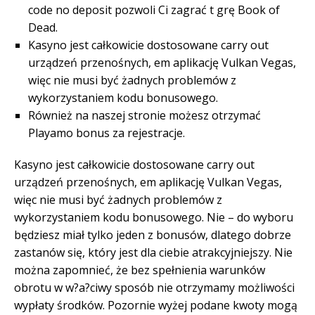
code no deposit pozwoli Ci zagrać t grę Book of
Dead.
Kasyno jest całkowicie dostosowane carry out
urządzeń przenośnych, em aplikację Vulkan Vegas,
więc nie musi być żadnych problemów z
wykorzystaniem kodu bonusowego.
Również na naszej stronie możesz otrzymać
Playamo bonus za rejestracje.
Kasyno jest całkowicie dostosowane carry out
urządzeń przenośnych, em aplikację Vulkan Vegas,
więc nie musi być żadnych problemów z
wykorzystaniem kodu bonusowego. Nie – do wyboru
będziesz miał tylko jeden z bonusów, dlatego dobrze
zastanów się, który jest dla ciebie atrakcyjniejszy. Nie
można zapomnieć, że bez spełnienia warunków
obrotu w w?a?ciwy sposób nie otrzymamy możliwości
wypłaty środków. Pozornie wyżej podane kwoty mogą