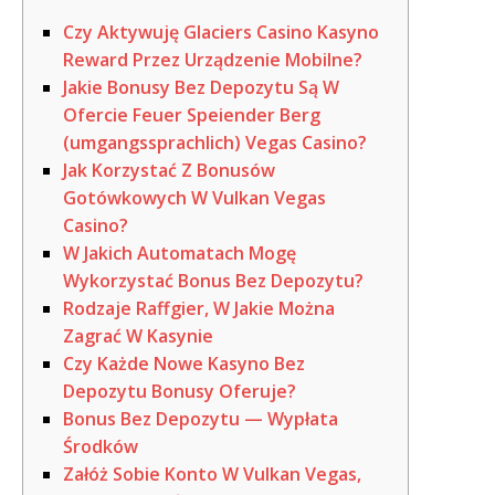
Czy Aktywuję Glaciers Casino Kasyno
Reward Przez Urządzenie Mobilne?
Jakie Bonusy Bez Depozytu Są W
Ofercie Feuer Speiender Berg
(umgangssprachlich) Vegas Casino?
Jak Korzystać Z Bonusów
Gotówkowych W Vulkan Vegas
Casino?
W Jakich Automatach Mogę
Wykorzystać Bonus Bez Depozytu?
Rodzaje Raffgier, W Jakie Można
Zagrać W Kasynie
Czy Każde Nowe Kasyno Bez
Depozytu Bonusy Oferuje?
Bonus Bez Depozytu — Wypłata
Środków
Załóż Sobie Konto W Vulkan Vegas,