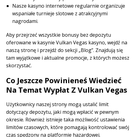
Nasze kasyno internetowe regularnie organizuje
wspaniałe turnieje slotowe z atrakcyjnymi
nagrodami.
Aby przejrzeć wszystkie bonusy bez depozytu
oferowane w kasynie Vulkan Vegas kasyno, wejdź na
naszą stronę i przejdź do sekcji „Blog”. Znajdują się
tam wyjątkowe i aktualne promocje, z których możesz
skorzystać.
Co Jeszcze Powinieneś Wiedzieć
Na Temat Wypłat Z Vulkan Vegas
Użytkownicy naszej strony mogą ustalić limit
dotyczący depozytu, jaki mogą wpłacić w pewnym
okresie. Również istnieje taka możliwość ustawienia
limitów czasowych, które pomagają kontrolować swój
czas spędzony na platformie hazardowej.