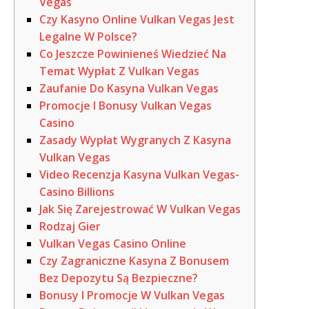
Vegas
Czy Kasyno Online Vulkan Vegas Jest
Legalne W Polsce?
Co Jeszcze Powinieneś Wiedzieć Na
Temat Wypłat Z Vulkan Vegas
Zaufanie Do Kasyna Vulkan Vegas
Promocje I Bonusy Vulkan Vegas
Casino
Zasady Wypłat Wygranych Z Kasyna
Vulkan Vegas
Video Recenzja Kasyna Vulkan Vegas-
Casino Billions
Jak Się Zarejestrować W Vulkan Vegas
Rodzaj Gier
Vulkan Vegas Casino Online
Czy Zagraniczne Kasyna Z Bonusem
Bez Depozytu Są Bezpieczne?
Bonusy I Promocje W Vulkan Vegas