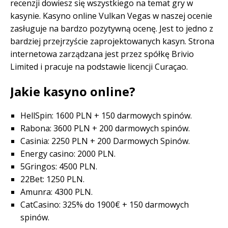
recenzji dowiesz się wszystkiego na temat gry w
kasynie. Kasyno online Vulkan Vegas w naszej ocenie
zasługuje na bardzo pozytywną ocenę. Jest to jedno z
bardziej przejrzyście zaprojektowanych kasyn. Strona
internetowa zarządzana jest przez spółkę Brivio
Limited i pracuje na podstawie licencji Curaçao.
Jakie kasyno online?
HellSpin: 1600 PLN + 150 darmowych spinów.
Rabona: 3600 PLN + 200 darmowych spinów.
Casinia: 2250 PLN + 200 Darmowych Spinów.
Energy casino: 2000 PLN.
5Gringos: 4500 PLN.
22Bet: 1250 PLN.
Amunra: 4300 PLN.
CatCasino: 325% do 1900€ + 150 darmowych
spinów.