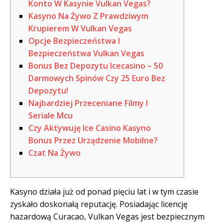
Konto W Kasynie Vulkan Vegas?
Kasyno Na Żywo Z Prawdziwym
Krupierem W Vulkan Vegas
Opcje Bezpieczeństwa I
Bezpieczeństwa Vulkan Vegas
Bonus Bez Depozytu Icecasino – 50
Darmowych Spinów Czy 25 Euro Bez
Depozytu!
Najbardziej Przeceniane Filmy I
Seriale Mcu
Czy Aktywuję Ice Casino Kasyno
Bonus Przez Urządzenie Mobilne?
Czat Na Żywo
Kasyno działa już od ponad pięciu lat i w tym czasie
zyskało doskonałą reputację. Posiadając licencję
hazardową Curacao, Vulkan Vegas jest bezpiecznym