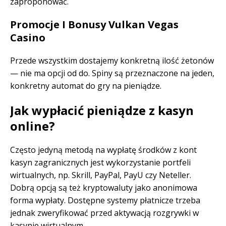
zaproponować.
Promocje I Bonusy Vulkan Vegas
Casino
Przede wszystkim dostajemy konkretną ilość żetonów
— nie ma opcji od do. Spiny są przeznaczone na jeden,
konkretny automat do gry na pieniądze.
Jak wypłacić pieniądze z kasyn
online?
Często jedyną metodą na wypłatę środków z kont
kasyn zagranicznych jest wykorzystanie portfeli
wirtualnych, np. Skrill, PayPal, PayU czy Neteller.
Dobrą opcją są też kryptowaluty jako anonimowa
forma wypłaty. Dostępne systemy płatnicze trzeba
jednak zweryfikować przed aktywacją rozgrywki w
kasynie wirtualnym.