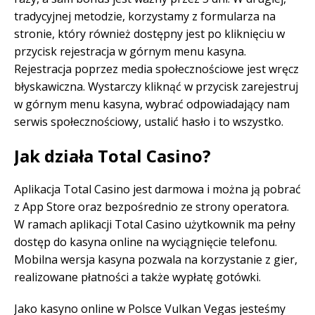
tradycyjnej metodzie, korzystamy z formularza na
stronie, który również dostępny jest po kliknięciu w
przycisk rejestracja w górnym menu kasyna.
Rejestracja poprzez media społecznościowe jest wręcz
błyskawiczna. Wystarczy kliknąć w przycisk zarejestruj
w górnym menu kasyna, wybrać odpowiadający nam
serwis społecznościowy, ustalić hasło i to wszystko.
Jak działa Total Casino?
Aplikacja Total Casino jest darmowa i można ją pobrać
z App Store oraz bezpośrednio ze strony operatora.
W ramach aplikacji Total Casino użytkownik ma pełny
dostęp do kasyna online na wyciągnięcie telefonu.
Mobilna wersja kasyna pozwala na korzystanie z gier,
realizowane płatności a także wypłatę gotówki.
Jako kasyno online w Polsce Vulkan Vegas jesteśmy