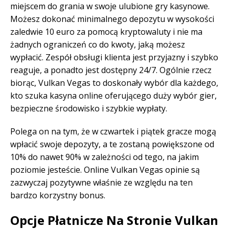
miejscem do grania w swoje ulubione gry kasynowe.
Możesz dokonać minimalnego depozytu w wysokości
zaledwie 10 euro za pomocą kryptowaluty i nie ma
żadnych ograniczeń co do kwoty, jaką możesz
wypłacić. Zespół obsługi klienta jest przyjazny i szybko
reaguje, a ponadto jest dostępny 24/7. Ogólnie rzecz
biorąc, Vulkan Vegas to doskonały wybór dla każdego,
kto szuka kasyna online oferującego duży wybór gier,
bezpieczne środowisko i szybkie wypłaty.
Polega on na tym, że w czwartek i piątek gracze mogą
wpłacić swoje depozyty, a te zostaną powiększone od
10% do nawet 90% w zależności od tego, na jakim
poziomie jesteście. Online Vulkan Vegas opinie są
zazwyczaj pozytywne właśnie ze względu na ten
bardzo korzystny bonus.
Opcje Płatnicze Na Stronie Vulkan