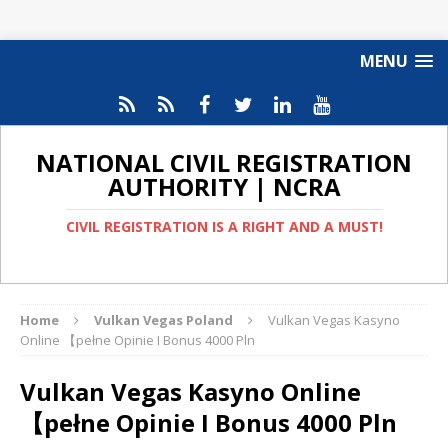
MENU
NATIONAL CIVIL REGISTRATION
AUTHORITY | NCRA
CIVIL REGISTRATION IS A RIGHT AND A MUST!
Home
Vulkan Vegas Poland
Vulkan Vegas Kasyno
Online 【pełne Opinie I Bonus 4000 Pln
Vulkan Vegas Kasyno Online
【pełne Opinie I Bonus 4000 Pln