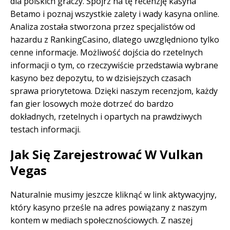
dla polskich graczy. Spójrz na tę recenzję kasyna
Betamo i poznaj wszystkie zalety i wady kasyna online.
Analiza została stworzona przez specjalistów od
hazardu z RankingCasino, dlatego uwzględniono tylko
cenne informacje. Możliwość dojścia do rzetelnych
informacji o tym, co rzeczywiście przedstawia wybrane
kasyno bez depozytu, to w dzisiejszych czasach
sprawa priorytetowa. Dzięki naszym recenzjom, każdy
fan gier losowych może dotrzeć do bardzo
dokładnych, rzetelnych i opartych na prawdziwych
testach informacji.
Jak Się Zarejestrować W Vulkan
Vegas
Naturalnie musimy jeszcze kliknąć w link aktywacyjny,
który kasyno prześle na adres powiązany z naszym
kontem w mediach społecznościowych. Z naszej