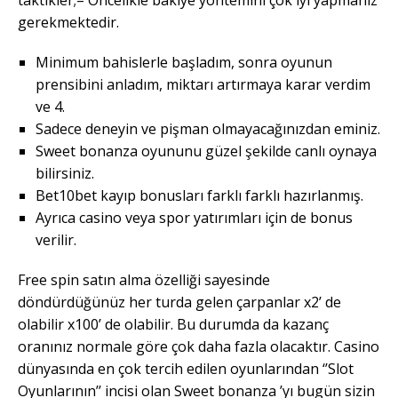
taktikler;– Öncelikle bakiye yöntemini çok iyi yapmanız
gerekmektedir.
Minimum bahislerle başladım, sonra oyunun
prensibini anladım, miktarı artırmaya karar verdim
ve 4.
Sadece deneyin ve pişman olmayacağınızdan eminiz.
Sweet bonanza oyununu güzel şekilde canlı oynaya
bilirsiniz.
Bet10bet kayıp bonusları farklı farklı hazırlanmış.
Ayrıca casino veya spor yatırımları için de bonus
verilir.
Free spin satın alma özelliği sayesinde
döndürdüğünüz her turda gelen çarpanlar x2’ de
olabilir x100’ de olabilir. Bu durumda da kazanç
oranınız normale göre çok daha fazla olacaktır. Casino
dünyasında en çok tercih edilen oyunlarından ‘’Slot
Oyunlarının’’ incisi olan Sweet bonanza ’yı bugün sizin