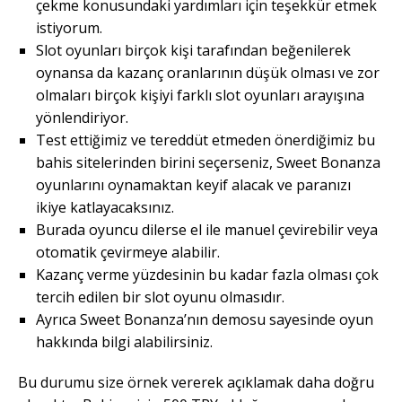
çekme konusundaki yardımları için teşekkür etmek
istiyorum.
Slot oyunları birçok kişi tarafından beğenilerek
oynansa da kazanç oranlarının düşük olması ve zor
olmaları birçok kişiyi farklı slot oyunları arayışına
yönlendiriyor.
Test ettiğimiz ve tereddüt etmeden önerdiğimiz bu
bahis sitelerinden birini seçerseniz, Sweet Bonanza
oyunlarını oynamaktan keyif alacak ve paranızı
ikiye katlayacaksınız.
Burada oyuncu dilerse el ile manuel çevirebilir veya
otomatik çevirmeye alabilir.
Kazanç verme yüzdesinin bu kadar fazla olması çok
tercih edilen bir slot oyunu olmasıdır.
Ayrıca Sweet Bonanza’nın demosu sayesinde oyun
hakkında bilgi alabilirsiniz.
Bu durumu size örnek vererek açıklamak daha doğru