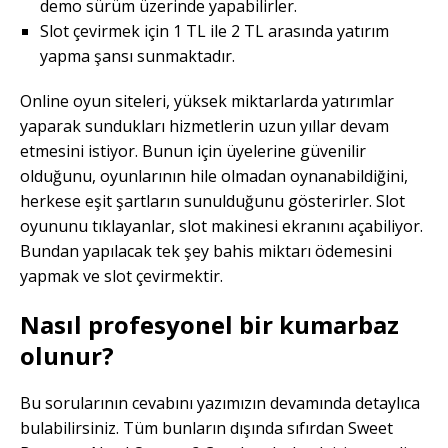
demo sürüm üzerinde yapabilirler.
Slot çevirmek için 1 TL ile 2 TL arasında yatırım
yapma şansı sunmaktadır.
Online oyun siteleri, yüksek miktarlarda yatırımlar
yaparak sundukları hizmetlerin uzun yıllar devam
etmesini istiyor. Bunun için üyelerine güvenilir
olduğunu, oyunlarının hile olmadan oynanabildiğini,
herkese eşit şartların sunulduğunu gösterirler. Slot
oyununu tıklayanlar, slot makinesi ekranını açabiliyor.
Bundan yapılacak tek şey bahis miktarı ödemesini
yapmak ve slot çevirmektir.
Nasıl profesyonel bir kumarbaz
olunur?
Bu sorularının cevabını yazımızın devamında detaylıca
bulabilirsiniz. Tüm bunların dışında sıfırdan Sweet