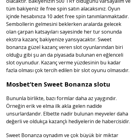
olacaktır. Bakiyenizin 500 TRY olduğunu varsayalım ve
tüm bakiyeniz ile free spin satın alacaksınız. Oyun
içinde hesabınıza 10 adet free spin tanımlanmaktadır.
Sembollerin gelmesini beklerken aralarda gelecek
olan çarpan katsayıları sayesinde her tur sonunda
ekstra kazanç bakiyenize yansıyacaktır. Sweet
bonanza güzel kazanç veren slot oyunlarından biri
olduğu gibi şu an da piyasada bulunan en eğlenceli
slot oyunudur. Kazanç verme yüzdesinin bu kadar
fazla olması çok tercih edilen bir slot oyunu olmasıdır.
Mosbet’ten Sweet Bonanza slotu
Bununla birlikte, bazı formlar daha az yaygındır.
Örneğin erik ve elma ilk akla gelen nadide
unsurlardandır. Elbette nadir bulunan meyveler daha
değerli ve oldukça kazançlı hediyelerin de habercisidir.
Sweet Bonanza oynadım ve çok büyük bir miktar