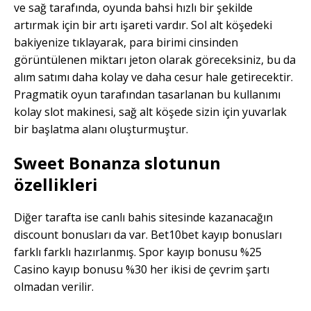
ve sağ tarafında, oyunda bahsi hızlı bir şekilde
artırmak için bir artı işareti vardır. Sol alt köşedeki
bakiyenize tıklayarak, para birimi cinsinden
görüntülenen miktarı jeton olarak göreceksiniz, bu da
alım satımı daha kolay ve daha cesur hale getirecektir.
Pragmatik oyun tarafından tasarlanan bu kullanımı
kolay slot makinesi, sağ alt köşede sizin için yuvarlak
bir başlatma alanı oluşturmuştur.
Sweet Bonanza slotunun
özellikleri
Diğer tarafta ise canlı bahis sitesinde kazanacağın
discount bonusları da var. Bet10bet kayıp bonusları
farklı farklı hazırlanmış. Spor kayıp bonusu %25
Casino kayıp bonusu %30 her ikisi de çevrim şartı
olmadan verilir.