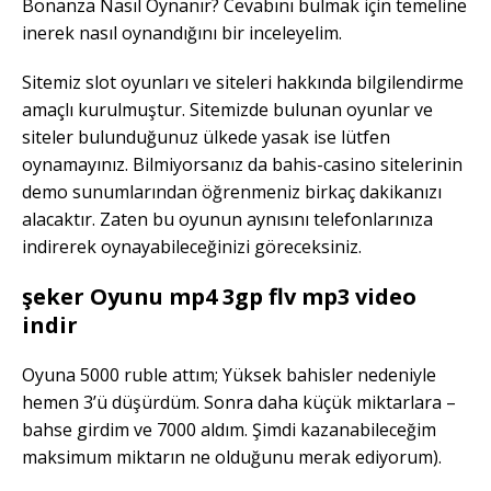
Bonanza Nasıl Oynanır? Cevabını bulmak için temeline
inerek nasıl oynandığını bir inceleyelim.
Sitemiz slot oyunları ve siteleri hakkında bilgilendirme
amaçlı kurulmuştur. Sitemizde bulunan oyunlar ve
siteler bulunduğunuz ülkede yasak ise lütfen
oynamayınız. Bilmiyorsanız da bahis-casino sitelerinin
demo sunumlarından öğrenmeniz birkaç dakikanızı
alacaktır. Zaten bu oyunun aynısını telefonlarınıza
indirerek oynayabileceğinizi göreceksiniz.
şeker Oyunu mp4 3gp flv mp3 video
indir
Oyuna 5000 ruble attım; Yüksek bahisler nedeniyle
hemen 3’ü düşürdüm. Sonra daha küçük miktarlara –
bahse girdim ve 7000 aldım. Şimdi kazanabileceğim
maksimum miktarın ne olduğunu merak ediyorum).