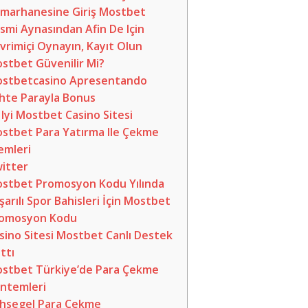
marhanesine Giriş Mostbet
smi Aynasından Afin De Için
vrimiçi Oynayın, Kayıt Olun
stbet Güvenilir Mi?
stbetcasino Apresentando
hte Parayla Bonus
 Iyi Mostbet Casino Sitesi
stbet Para Yatırma Ile Çekme
lemleri
itter
stbet Promosyon Kodu Yılında
şarılı Spor Bahisleri İçin Mostbet
omosyon Kodu
sino Sitesi Mostbet Canlı Destek
ttı
stbet Türkiye’de Para Çekme
ntemleri
hsegel Para Çekme