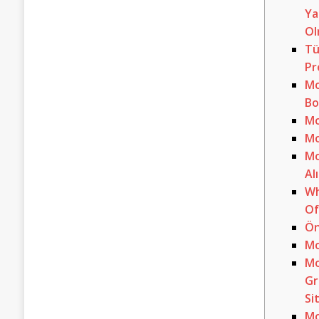
Ya
Ol
Tü
Pr
Mo
Bo
Mo
Mo
Mo
Al
Wh
Of
Ön
Mo
Mo
Gr
Si
Mo