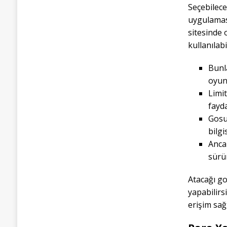
Seçebilece
uygulaması
sitesinde 
kullanılabil
Bunl
oyun
Limit
fayd
Gosu
bilg
Anca
sürü
Atacağı go
yapabilirs
erişim sağ