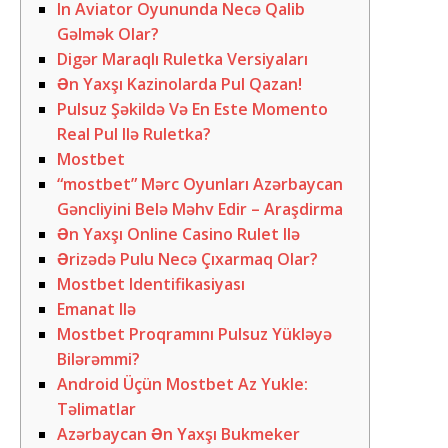
In Aviator Oyununda Necə Qalib
Gəlmək Olar?
Digər Maraqlı Ruletka Versiyaları
Ən Yaxşı Kazinolarda Pul Qazan!
Pulsuz Şəkildə Və En Este Momento
Real Pul Ilə Ruletka?
Mostbet
“mostbet” Mərc Oyunları Azərbaycan
Gəncliyini Belə Məhv Edir – Araşdirma
Ən Yaxşı Online Casino Rulet Ilə
Ərizədə Pulu Necə Çıxarmaq Olar?
Mostbet Identifikasiyası
Emanat Ilə
Mostbet Proqramını Pulsuz Yükləyə
Bilərəmmi?
Android Üçün Mostbet Az Yukle:
Təlimatlar
Azərbaycan Ən Yaxşı Bukmeker