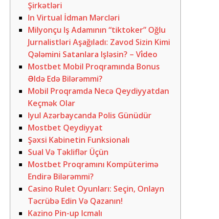
Şirkətləri
In Virtual İdman Mərcləri
Milyonçu Iş Adamının “tiktoker” Oğlu
Jurnalistləri Aşağıladı: Zavod Sizin Kimi
Qələmini Satanlara Işləsin? – Vi̇deo
Mostbet Mobil Proqramında Bonus
Əldə Edə Bilərəmmi?
Mobil Proqramda Necə Qeydiyyatdan
Keçmək Olar
Iyul Azərbaycanda Polis Günüdür
Mоstbеt Qеydiyyаt
Şəxsi Kаbinеtin Funksiоnаlı
Sual Və Təkliflər Üçün
Mostbet Proqramını Kompüterimə
Endirə Bilərəmmi?
Casino Rulet Oyunları: Seçin, Onlayn
Təcrübə Edin Və Qazanın!
Kazino Pin-up Icmalı