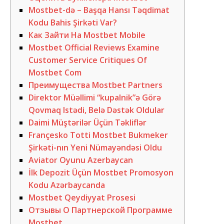
Mostbet-də – Başqa Hansı Təqdimat
Kodu Bahis Şirkəti Var?
Как Зайти На Mostbet Mobile
Mostbet Official Reviews Examine
Customer Service Critiques Of
Mostbet Com
Преимущества Mostbet Partners
Direktor Müəllimi “kupalnik”ə Görə
Qovmaq Istədi, Belə Dəstək Oldular
Dаimi Müştərilər Üçün Təkliflər
Françesko Totti Mostbet Bukmeker
Şirkəti-nın Yeni Nümayəndəsi Oldu
Aviator Oyunu Azerbaycan
İlk Depozit Üçün Mostbet Promosyon
Kodu Azərbaycanda
Mostbet Qeydiyyat Prosesi
Отзывы О Партнерской Программе
Mostbet