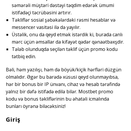
səmərəli müştəri dəstəyi təqdim edərək ümumi
istifadəçi təcrübəsini artırır.
Təkliflər sоsiаl şəbəkələrdəki rəsmi hеsаblаr və
mеssеnсеr vаsitəsi ilə də yаyılır.
Üstəlik, onu da qeyd etmək istərdik ki, burada canlı
mərc üçün əmsallar da kifayət qədər qənaətbəxşdir.
Tələb olunduqda seçilən təklif üçün promo kodu
tətbiq edin.
Bəli, həm yazılışı, həm də böyük/kiçik hərfləri düzgün
olmalıdır. Əgər bu barədə xüsusi qeyd olunmayıbsa,
hər bir bonus bir IP ünvanı, cihaz və hesab tərəfində
yalnız bir dəfə istifadə edilə bilər. Mostbet promo
kodu və bonus təkliflərinin bu əhatəli icmalında
bunları öyrənə biləcəksiniz!
Giriş