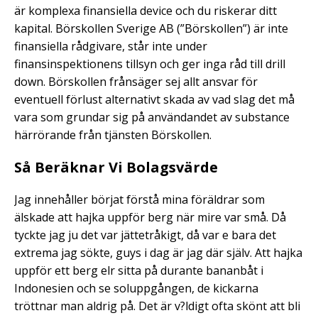
är komplexa finansiella device och du riskerar ditt
kapital. Börskollen Sverige AB (”Börskollen”) är inte
finansiella rådgivare, står inte under
finansinspektionens tillsyn och ger inga råd till drill
down. Börskollen frånsäger sej allt ansvar för
eventuell förlust alternativt skada av vad slag det må
vara som grundar sig på användandet av substance
härrörande från tjänsten Börskollen.
Så Beräknar Vi Bolagsvärde
Jag innehåller börjat förstå mina föräldrar som
älskade att hajka uppför berg när mire var små. Då
tyckte jag ju det var jättetråkigt, då var e bara det
extrema jag sökte, guys i dag är jag där själv. Att hajka
uppför ett berg elr sitta på durante bananbåt i
Indonesien och se soluppgången, de kickarna
tröttnar man aldrig på. Det är v?ldigt ofta skönt att bli