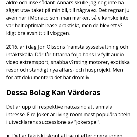
äldre och inse sådant. Annars skulle jag nog inte ha
sågat utav taket på min bil, till några ex. Det regnar ju
även här i Monaco som man märker, så e kanske inte
var helt optimalt lease praktiskt, men de blev ett v?
ldigt bra avsnitt till vloggen.
2016, är i dag Jon Olssons främsta sysselsättning och
intäktskälla. Där får tittarna följa hans liv fyllt audio-
video extremsport, snabba v?rsting motorer, exotiska
resor och ständigt nya affärs- och husprojekt. Men
för att dokumentera det här drömliv
Dessa Bolag Kan Värderas
Det är upp till respektive nätcasino att anmäla
intresse. Fire Joker är living room mest populära titeln
i utvecklarens successione av ”jokerspel”.
Det är faktiskt skönt att se ut efter operationen