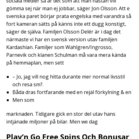
sociala medier så är det som att man nästan vill
gömma sej när man ej jobbar, säger Jon Olsson. Att e
svenska paret börjar prata engelska med varandra så
fort kameran sätts på känns inte ett dugg konstigt,
säger de själva. Familjen Olsson Delér är i dag det
närmaste vi har en svensk version utav familjen
Kardashian. Familjer som Wahlgren/Ingrosso,
Parnevik och klanen Schulman må vara mera kända
på hemmaplan, men sett
– Jo, jag vill nog hitta durante mer normal livsstil
och resa sm?.
Båda dras fortfarande med en rejäl förkylning & en
Men som
marknaden. Tidigare gick en stor del utav hans
intjänade miljoner på bilar. Men we dag
Play’n Go Free Spins Och Bonusar