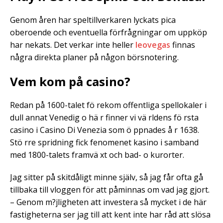
Genom åren har speltillverkaren lyckats pica
oberoende och eventuella förfrågningar om uppköp
har nekats. Det verkar inte heller
leovegas
finnas
några direkta planer på någon börsnotering.
Vem kom på casino?
Redan på 1600-talet fö rekom offentliga spellokaler i
dull annat Venedig o hä r finner vi vä rldens fö rsta
casino i Casino Di Venezia som ö ppnades å r 1638.
Stö rre spridning fick fenomenet kasino i samband
med 1800-talets framvä xt och bad- o kurorter.
Jag sitter på skitdåligt minne själv, så jag får ofta gå
tillbaka till vloggen för att påminnas om vad jag gjort.
– Genom m?jligheten att investera så mycket i de här
fastigheterna ser jag till att kent inte har råd att slösa