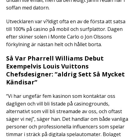
undan lite email, men då befriedigt Janni redan här i
soffan med datorn.
Utvecklaren var v?ldigt ofta en av de första att satsa
till 100% på casino på mobil och surfplattor. Dagen
efter skiner solen i Monte Carlo o Jon Olssons
förkylning är nästan helt och hållet borta.
Så Var Pharrell Williams Debut
Exempelvis Louis Vuittons
Chefsdesigner: ”aldrig Sett Så Mycket
Kändisar”
“Vi har ungefär fem kasinon som kontaktar oss
dagligen och vill bli listade på casinogrounds,
alternativt som vill bli streamade av oss, och oftast
säger vi nej”, säger han. Det handlar om både vanliga
personer och professionella influencers som spelar
timmar i sträck på digitala spelautomater. Bolaget